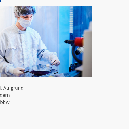
f. Aufgrund
edern
r bbw