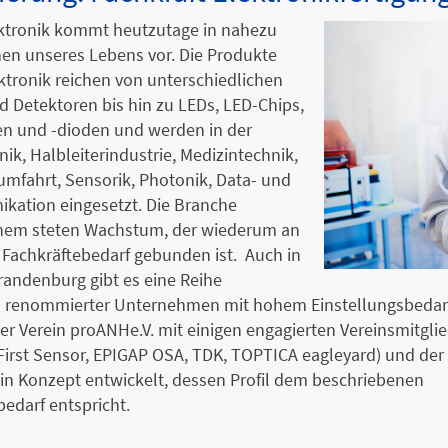
ektronik kommt heutzutage in nahezu
hen unseres Lebens vor. Die Produkte
ktronik reichen von unterschiedlichen
 Detektoren bis hin zu LEDs, LED-Chips,
n und -dioden und werden in der
ik, Halbleiterindustrie, Medizintechnik,
umfahrt, Sensorik, Photonik, Data- und
kation eingesetzt. Die Branche
einem steten Wachstum, der wiederum an
Fachkräftebedarf gebunden ist. Auch in
randenburg gibt es eine Reihe
al renommierter Unternehmen mit hohem Einstellungsbedar
er Verein proANHe.V. mit einigen engagierten Vereinsmitgli
First Sensor, EPIGAP OSA, TDK, TOPTICA eagleyard) und de
n Konzept entwickelt, dessen Profil dem beschriebenen
bedarf entspricht.