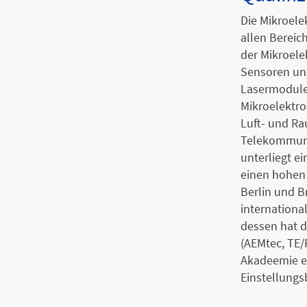
Die Mikroel
allen Bereic
der Mikroele
Sensoren und
Lasermodule
Mikroelektron
Luft- und Ra
Telekommuni
unterliegt 
einen hohen 
Berlin und B
internation
dessen hat d
(AEMtec, TE/
Akadeemie ei
Einstellungs