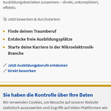
Ausbildungsbetrieben zusammen – direkt, unkompliziert,
effektiv.
🚀 Jetzt bewerben & durchstarten!
Finde deinen Traumberuf
Entdecke freie Ausbildungsplätze
Starte deine Karriere in der Mikroelektronik-
Branche
🔗
Jetzt Ausbildungsberufe entdecken
🔗
Direkt bewerben
Sie haben die Kontrolle über Ihre Daten
Wir verwenden Cookies, um Besuche auf unserer Website
Aus- und Weiterbildungsnetzwerk Hochtechnologie
statistisch auszuwerten und Zugriffe auf Video-Plattformen wie
c/o Ferdinand-Braun-Institut (FBH) Leibniz-Institut für