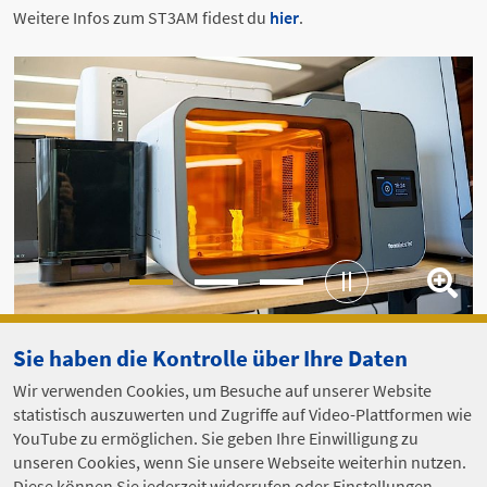
Weitere Infos zum ST3AM fidest du
hier
.
Sie haben die Kontrolle über Ihre Daten
Wir verwenden Cookies, um Besuche auf unserer Website
Aus- und Weiterbildungsnetzwerk Hochtechnologie
statistisch auszuwerten und Zugriffe auf Video-Plattformen wie
c/o Ferdinand-Braun-Institut (FBH) Leibniz-Institut für
YouTube zu ermöglichen. Sie geben Ihre Einwilligung zu
Höchstfrequenztechnik
Gustav-Kirchhoff-Straße 4
unseren Cookies, wenn Sie unsere Webseite weiterhin nutzen.
12489 Berlin
Diese können Sie jederzeit widerrufen oder Einstellungen